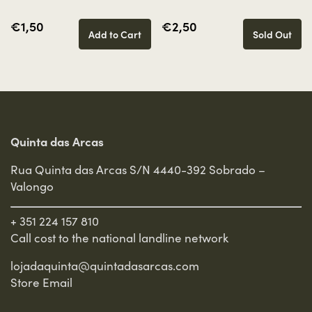
€1,50
€2,50
Add to Cart
Sold Out
Quinta das Arcas
Rua Quinta das Arcas S/N 4440-392 Sobrado –
Valongo
+ 351 224 157 810
Call cost to the national landline network
lojadaquinta@quintadasarcas.com
Store Email