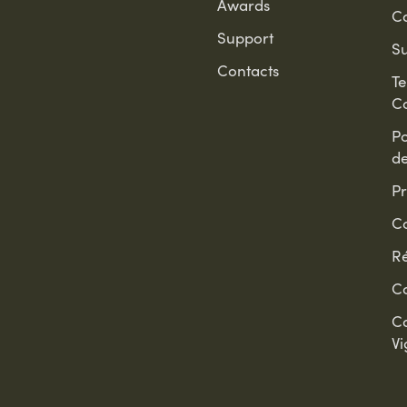
Awards
C
Support
Su
Contacts
T
Co
Po
d
Pr
Co
Ré
C
C
Vi