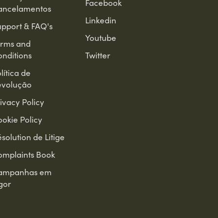
Facebook
ancelamentos
Linkedin
pport & FAQ's
Youtube
erms and
nditions
Twitter
lítica de
evolução
ivacy Policy
okie Policy
solution de Litige
omplaints Book
ampanhas em
gor