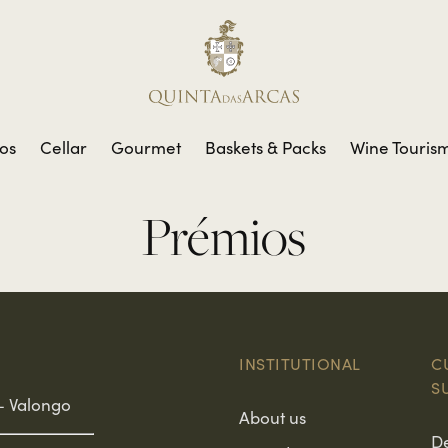
os
Cellar
Gourmet
Baskets & Packs
Wine Touris
Prémios
INSTITUTIONAL
C
S
– Valongo
About us
D