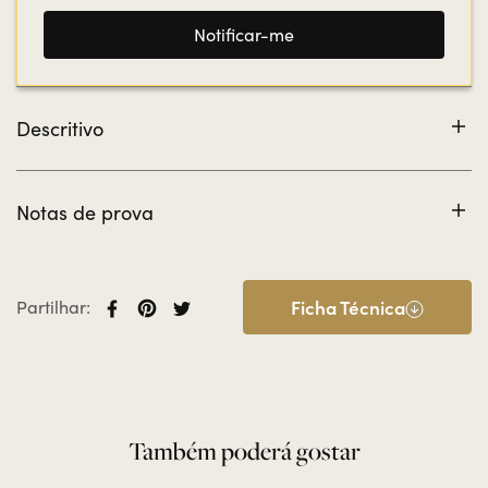
Notificar-me
Descritivo
Queijo merendeira provençal (alho e salsa) Quinta das
Arcas (aproximadamente 190g).
Notas de prova
EXTERIOR: Cor bege esverdeado, crosta rugosa,
irregular, revestida pela película alimentar protetora
incolor. INTERIOR: Pasta semi-mole, não prensada, com
Ficha Técnica
Partilhar:
olhos irregulares, dissiminados. Textura esponjosa e
irregular, caracterizado pela presença do alho e salsa.
Oferece alguma resistência ao corte.
Também poderá gostar