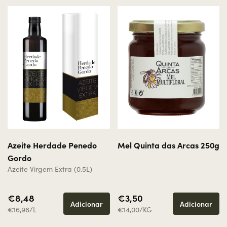
Azeite Herdade Penedo
Mel Quinta das Arcas 250g
Gordo
Azeite Virgem Extra (0.5L)
Para consultar os nossos vinhos deverá ter idade
mínima legal em vigor para consumo de bebidas
€8,48
€3,50
alcoólicas.
Adicionar
Adicionar
€16,96/L
€14,00/KG