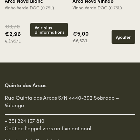
Arca Nova Blanc
Arca Nova Vinhão
Vinho Verde DOC (0.75L)
Vinho Verde DOC (0.75L)
€3,70
Voir plus
d'informations
€5,00
€2,96
Ajouter
€6,67/L
€3,95/L
Quinta das Arcas
Rua Quinta das Arcas S/N 4440-392 Sobrado –
Valongo
+ 351 224 157 810
Coût de l'appel vers un fixe national