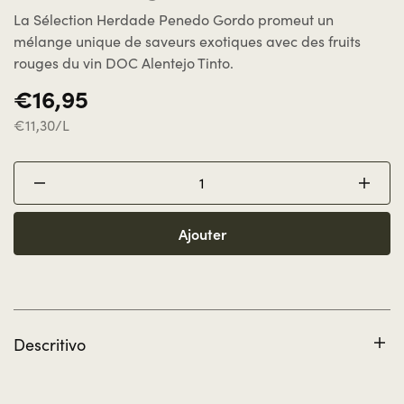
La Sélection Herdade Penedo Gordo promeut un
mélange unique de saveurs exotiques avec des fruits
rouges du vin DOC Alentejo Tinto.
€16,95
€11,30/L
Ajouter
Descritivo
Cette sélection inclut 1 bouteille DOC Alentejo Rouge
Herdade Penedo Gordo (1.5L).