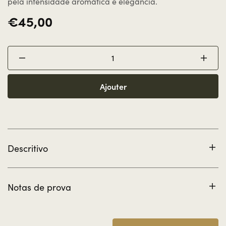
pela intensidade aromática e elegância.
€45,00
Ajouter
Descritivo
Ce panier inclut 1 bouteille DOC Alentejo Réserve Monte
Penedo Gordo (750 ml) et 1 verre.
Notas de prova
Aspeto: Límpido e ruby carregado. Aroma: Intensidade
aromática a especiarias, frutos secos e notas de
compotas e chocolates. Paladar: Boa complexidade.