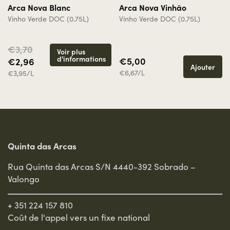
Arca Nova Blanc
Arca Nova Vinhão
Vinho Verde DOC (0.75L)
Vinho Verde DOC (0.75L)
€3,70
Voir plus
d'informations
€5,00
€2,96
Ajouter
€6,67/L
€3,95/L
Quinta das Arcas
Rua Quinta das Arcas S/N 4440-392 Sobrado –
Valongo
+ 351 224 157 810
Coût de l'appel vers un fixe national