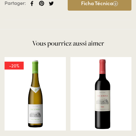
Ficha Técnica
Partager:
Volumoso com taninos integrados e macios. Final
elegante e longo.
Vous pourriez aussi aimer
-20%