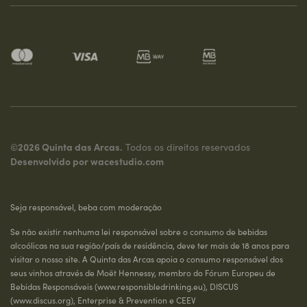
©2026 Quinta das Arcas.
Todos os direitos reservados
Desenvolvido por
wacestudio.com
Seja responsável, beba com moderação
Se não existir nenhuma lei responsável sobre o consumo de bebidas
alcoólicas na sua região/país de residência, deve ter mais de 18 anos para
visitar o nosso site. A Quinta das Arcas apoia o consumo responsável dos
seus vinhos através de Moët Hennessy, membro do Fórum Europeu de
Bebidas Responsáveis (
www.responsibledrinking.eu
), DISCUS
(
www.discus.org
), Enterprise & Prevention e CEEV