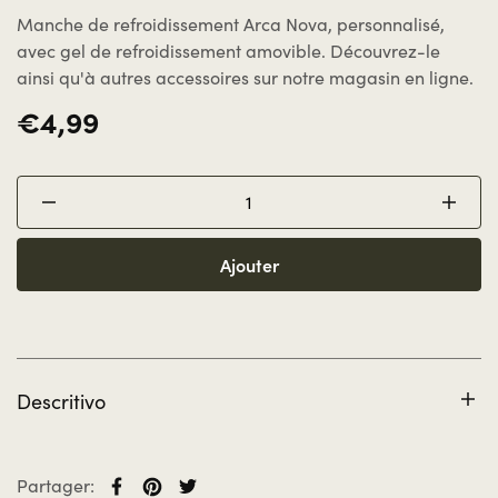
Manche de refroidissement Arca Nova, personnalisé,
avec gel de refroidissement amovible. Découvrez-le
ainsi qu'à autres accessoires sur notre magasin en ligne.
€4,99
Ajouter
Descritivo
Manche de refroidissement Arca Nova avec gel de
refroidissement amovible. Matériel: polyester et gel de
refroidissement.
Partager: