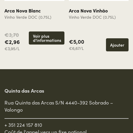
Arca Nova Blanc
Arca Nova Vinhão
Vinho Verde DOC (0.75L)
Vinho Verde DOC (0.75L)
€3,70
Voir plus
d'informations
€5,00
€2,96
Ajouter
€6,67/L
€3,95/L
Quinta das Arcas
Rua Quinta das Arcas S/N 4440-392 Sobrado –
Valongo
+ 351 224 157 810
Coût de l'appel vers un fixe national