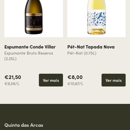
Espumante Conde Villar
Pét-Nat Tapada Nova
Espumante Bruto Reserva
Pét-Nat (0.75L)
(2.25L)
€21,50
€8,00
Ver mais
Ver mais
€9,56/L
€10,67/L
Quinta das Arcas