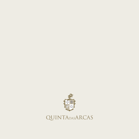
+ 351 224 157 810
Coût de l'appel vers un fixe national
lojadaquinta@quintadasarcas.com
Courriel de la Boutique
INSTITUTIONNEL
À propos de nous
Prix
Assistance
Contacts
ASSISTANCE CLIENT
Devoluções e Cancelamentos
Support & FAQ