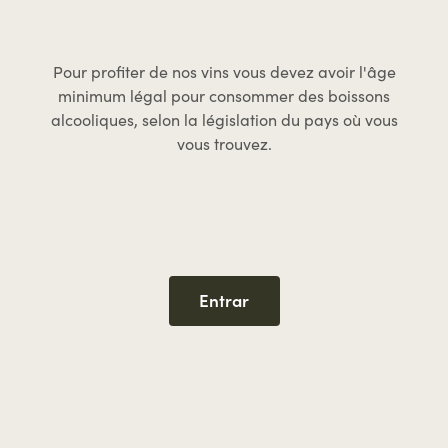
Termes et Conditions
Política de devolução
Pour profiter de nos vins vous devez avoir l'âge
Politique de Confidentialité
minimum légal pour consommer des boissons
alcooliques, selon la législation du pays où vous
Politique de Cookies
vous trouvez.
Résolution des litiges
Livre des Réclamations
Campanhas em Vigor
RÉSEAUX SOCIAUX
Entrar
Instagram
Facebook
Linkedin
Youtube