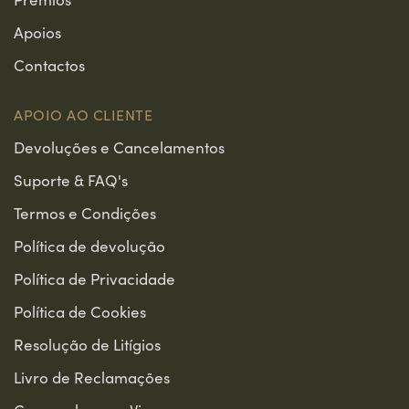
2016
MEDALHA DE BRONZE
Apoios
Decanter World Wine Awards 2016
Contactos
2015
MEDALHA DE RECOMENDADO
APOIO AO CLIENTE
Decanter World Wine Awards 2015
Devoluções e Cancelamentos
Suporte & FAQ's
2017
95 PONTOS
Ultimate Wine Challenge 2017
Termos e Condições
Política de devolução
2017
MEDALHA DE OURO
Política de Privacidade
Challenge International Du Vin 2017
Política de Cookies
2014
MEDALHA DE PRATA
Resolução de Litígios
Selection 2014
Livro de Reclamações