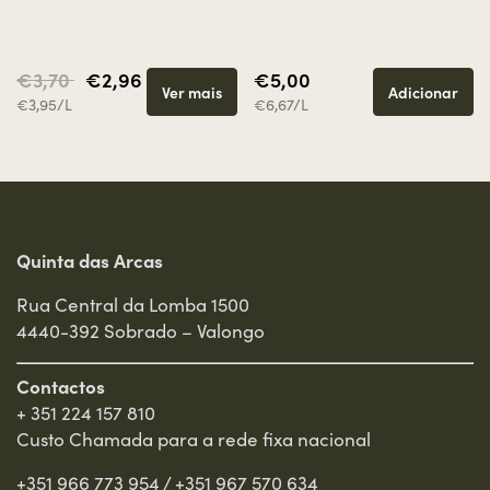
2017
CHAIRMAN'S
€3,70
€2,96
€5,00
Ultimate Wine Challenge 2017
Ver mais
Adicionar
€3,95/L
€6,67/L
2019
MEDALHA DE PRATA
Concours International de Lyon
2017
MEDALHA DE PRATA
Quinta das Arcas
Catavinum World Wine & Spirits Competition
Rua Central da Lomba 1500
2017
4440-392 Sobrado – Valongo
2013
MEDALHA DE PRATA
Wine Master Challenge 2013
Contactos
+ 351 224 157 810
Custo Chamada para a rede fixa nacional
2015
MEDALHA DE PRATA
Wine Master Challenge 2015
+351 966 773 954
/
+351 967 570 634