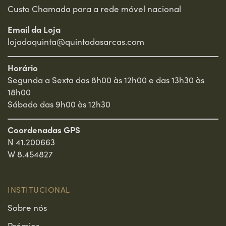
Custo Chamada para a rede móvel nacional
2014
MEDALHA DE OURO
Email da Loja
Wine Master Challenge 2014
lojadaquinta@quintadasarcas.com
Horário
2016
MEDALHA DE PRATA
Segunda a Sexta das 8h00 às 12h00 e das 13h30 às
Wine Master Challenge 2016
18h00
Sábado das 9h00 às 12h30
2017
MEDALHA DE PRATA
Wine Master Challenge 2017
Coordenadas GPS
N 41.200663
W 8.454827
2017
MEDALHA DE OURO
Sommelier Wine Awards 2017
INSTITUCIONAL
2018
MEDALHA DE RECOMENDADO
Sobre nós
Decanter World Wine Awards 2018
Prémios