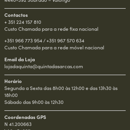
2016
Entrar
MEDALHA DE PRATA
Concurso da Região dos Vinhos Verdes 2016
Contactos
+ 351 224 157 810
Custo Chamada para a rede fixa nacional
2016
MEDALHA VERDE PRATA
Concurso da Região dos Vinhos Verdes 2016
+351 966 773 954
/
+351 967 570 634
Custo Chamada para a rede móvel nacional
2014
MEDALHA DE PRATA
Email da Loja
Concurso da Região dos Vinhos Verdes 2014
lojadaquinta@quintadasarcas.com
2017
CHAIRMAN'S
Horário
Ultimate Wine Challenge 2017
Segunda a Sexta das 8h00 às 12h00 e das 13h30 às
18h00
Sábado das 9h00 às 12h30
2017
95 PONTOS
Ultimate Wine Challenge 2017
Coordenadas GPS
N 41.200663
2017
MEDALHA DE PRATA