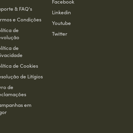
Facebook
porte & FAQ's
Linkedin
ermos e Condições
Youtube
lítica de
Twitter
evolução
lítica de
ivacidade
lítica de Cookies
solução de Litígios
vro de
eclamações
ampanhas em
gor