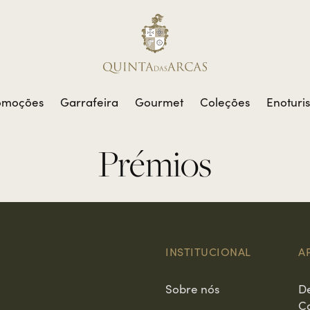
omoções
Garrafeira
Gourmet
Coleções
Enoturi
Prémios
INSTITUCIONAL
A
Sobre nós
D
C