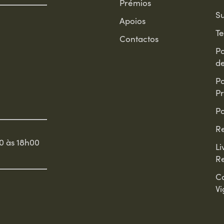
Prémios
Su
Apoios
T
Contactos
Po
d
Po
Pr
Po
Re
0 às 18h00
Li
R
C
Vi